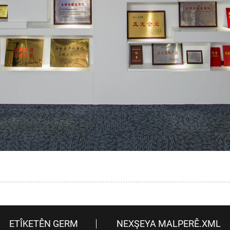
ETÎKETÊN GERM
NEXŞEYA MALPERÊ.XML