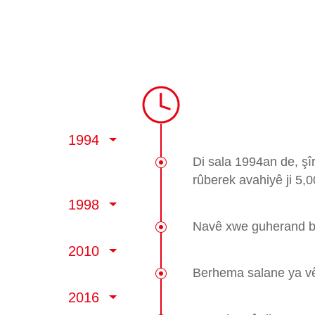
1994
Di sala 1994an de, şî
rûberek avahiyê ji 5,
1998
Navê xwe guherand bo
2010
Berhema salane ya vê 
2016