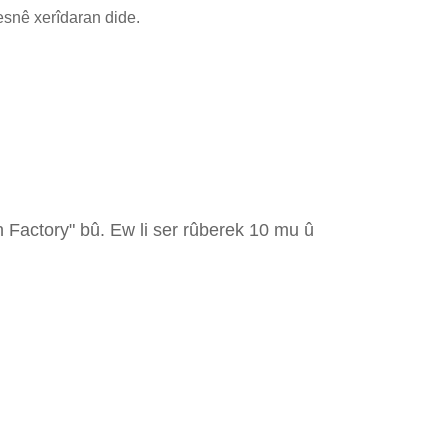
esnê xerîdaran dide.
Factory" bû. Ew li ser rûberek 10 mu û