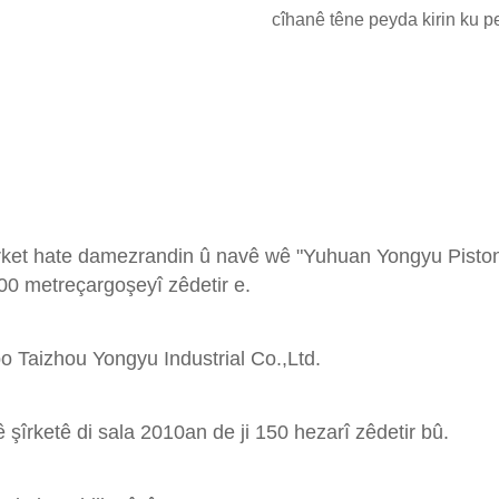
cîhanê têne peyda kirin ku p
rket hate damezrandin û navê wê "Yuhuan Yongyu Piston 
000 metreçargoşeyî zêdetir e.
 Taizhou Yongyu Industrial Co.,Ltd.
şîrketê di sala 2010an de ji 150 hezarî zêdetir bû.