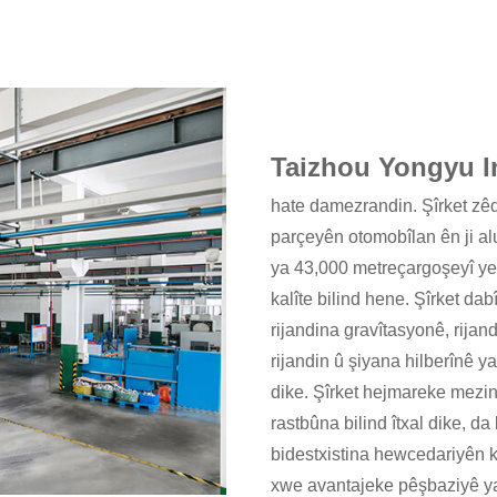
Taizhou Yongyu In
hate damezrandin. Şîrket zêd
parçeyên otomobîlan ên ji a
ya 43,000 metreçargoşeyî ye
kalîte bilind hene. Şîrket da
rijandina gravîtasyonê, rijan
rijandin û şiyana hilberînê 
dike. Şîrket hejmareke mezin
rastbûna bilind îtxal dike, da
bidestxistina hewcedariyên ka
xwe avantajeke pêşbaziyê ya d