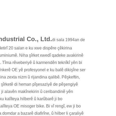
dustrial Co., Ltd.
di sala 1994an de
etirî 20 salan e ku xwe dispêre çêkirina
luminiumê. Niha şîrket xwedî qadeke avakirinê
. Tîma rêveberiyê û karmendên teknîkî yên bi
bînkerê OE yê profesyonel e ku balê dikişîne ser
dina zexta nizm û rijandina qalibê. Pêşkeftin,
ya şîrketê di heman pîşesaziyê de pêşengiyê
 ji alavên makînekirin û ceribandinê yên
 ku kalîteya hilberê û karûbarê ji bo
lîteya OE misoger bike. Bi vî rengî, ew ji bo
omdar a bazarê diafirîne, û hilber li çaraliyê