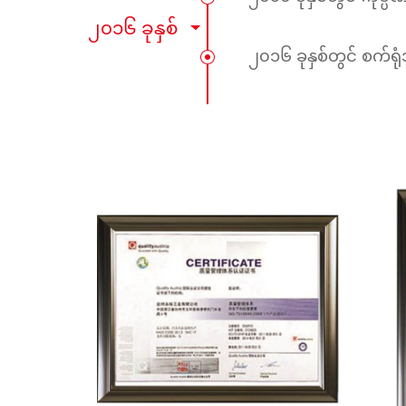
၂၀၁၆ ခုနှစ်
၂၀၁၆ ခုနှစ်တွင် စက်