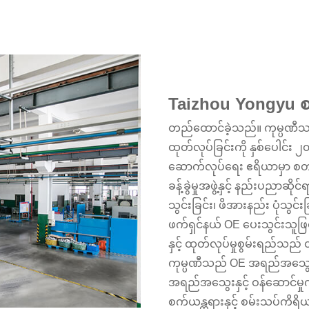
Taizhou Yongyu စက
တည်ထောင်ခဲ့သည်။ ကုမ္ပဏီသည
ထုတ်လုပ်ခြင်းကို နှစ်ပေါင်
ဆောက်လုပ်ရေး ဧရိယာမှာ စတုရ
ခန့်ခွဲမှုအဖွဲ့နှင့် နည်းပညာဆိ
သွင်းခြင်း၊ ဖိအားနည်း ပုံသွင်းခြ
ဖက်ရှင်နယ် OE ပေးသွင်းသူဖြစ်သ
နှင့် ထုတ်လုပ်မှုစွမ်းရည်သ
ကုမ္ပဏီသည် OE အရည်အသွေး လ
အရည်အသွေးနှင့် ဝန်ဆောင်မှ
စက်ယန္တရားနှင့် စမ်းသပ်ကိရိ