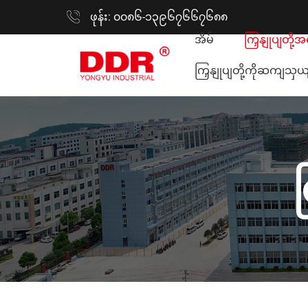
ဖုန်း: ၀၀၈၆-၁၃၉၆၇၆၆၇၆၈၈
အိမ်
ကြှနျုပျတို့
ကြှနျုပျတို့ကိုဆကျသှယ