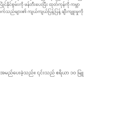
နိုင်စွမ်းကို ဖန်တီးပေးပြီး ထုတ်ကုန်ကို ကမ္ဘာ
း ဖောက်သည်များ၏ ကျယ်ကျယ်ပြန့်ပြန့် ချီးကျူးမှုကို
 ဟု အမည်ပေးခဲ့သည်။ ၎င်းသည် ဧရိယာ ၁၀ မြူ