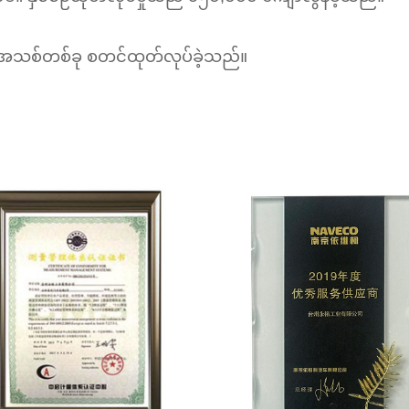
ရုံအသစ်တစ်ခု စတင်ထုတ်လုပ်ခဲ့သည်။