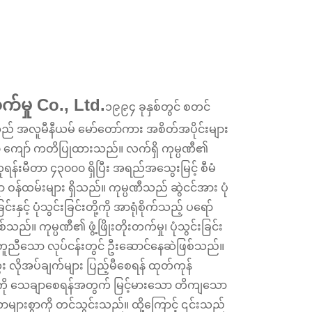
်မှု Co., Ltd.
၁၉၉၄ ခုနှစ်တွင် စတင်
် အလူမီနီယမ် မော်တော်ကား အစိတ်အပိုင်းများ
း ၂၀ ကျော် ကတိပြုထားသည်။ လက်ရှိ ကုမ္ပဏီ၏
န်းမီတာ ၄၃၀၀၀ ရှိပြီး အရည်အသွေးမြင့် စီမံ
ုင်ရာ ဝန်ထမ်းများ ရှိသည်။ ကုမ္ပဏီသည် ဆွဲငင်အား ပုံ
င်းနှင့် ပုံသွင်းခြင်းတို့ကို အာရုံစိုက်သည့် ပရော်
ည်။ ကုမ္ပဏီ၏ ဖွံ့ဖြိုးတိုးတက်မှု၊ ပုံသွင်းခြင်း
ည် တူညီသော လုပ်ငန်းတွင် ဦးဆောင်နေဆဲဖြစ်သည်။
ိုအပ်ချက်များ ပြည့်မီစေရန် ထုတ်ကုန်
ုကို သေချာစေရန်အတွက် မြင့်မားသော တိကျသော
ယာများစွာကို တင်သွင်းသည်။ ထို့ကြောင့် ၎င်းသည်