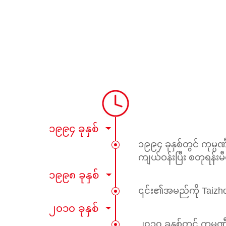
၁၉၉၄ ခုနှစ်
၁၉၉၄ ခုနှစ်တွင် ကုမ္
ကျယ်ဝန်းပြီး စတုရန
၁၉၉၈ ခုနှစ်
၎င်း၏အမည်ကို Taizhou
၂၀၁၀ ခုနှစ်
၂၀၁၀ ခုနှစ်တွင် ကုမ္