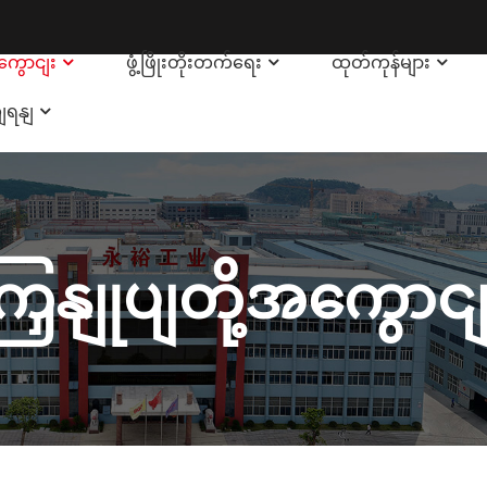
အကွောငျး
ဖွံ့ဖြိုးတိုးတက်ရေး
ထုတ်ကုန်များ
ျရနျ
ကြှနျုပျတို့အကွောငျ