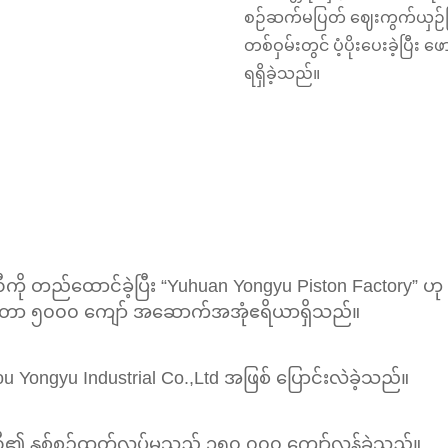
စဉ်ဆက်မပြတ် ဈေးကွက်ယှဉ်ပြိုင်
တစ်ဝှမ်းတွင် ပံ့ပိုးပေးခဲ့ပြီ
ရရှိခဲ့သည်။
ပဏီကို တည်ထောင်ခဲ့ပြီး “Yuhuan Yongyu Piston Factory”
်းမီတာ ၅၀၀၀ ကျော် အဆောက်အအုံဧရိယာရှိသည်။
 Yongyu Industrial Co.,Ltd အဖြစ် ပြောင်းလဲခဲ့သည်။
ပဏီ၏ နှစ်စဉ်ထုတ်လုပ်မှုသည် ၁၅၀,၀၀၀ ကျော်လွန်ခဲ့သည်။