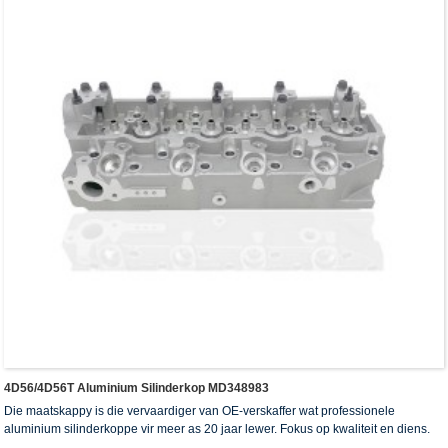
4D56/4D56T Aluminium Silinderkop MD348983
Die maatskappy is die vervaardiger van OE-verskaffer wat professionele
aluminium silinderkoppe vir meer as 20 jaar lewer. Fokus op kwaliteit en diens.
Die silinderkoppe het die ISO16949-verifikasiesertifikaat, "die hoë verseëling