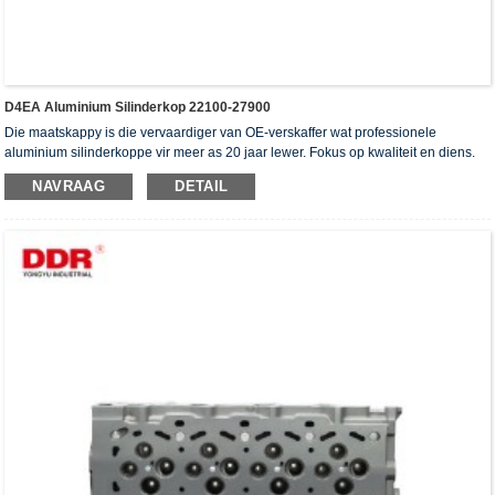
D4EA Aluminium Silinderkop 22100-27900
Die maatskappy is die vervaardiger van OE-verskaffer wat professionele
aluminium silinderkoppe vir meer as 20 jaar lewer. Fokus op kwaliteit en diens.
Die silinderkoppe het die ISO16949-verifikasiesertifikaat, "die hoë verseëling
NAVRAAG
DETAIL
silinderkop", "die lang lewensduur van die silinderkop" en die ander 5
gebruiksmodelpatente verkry.