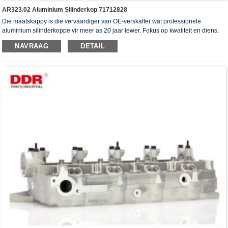
AR323.02 Aluminium Silinderkop 71712828
Die maatskappy is die vervaardiger van OE-verskaffer wat professionele
aluminium silinderkoppe vir meer as 20 jaar lewer. Fokus op kwaliteit en diens.
Die silinderkoppe het die ISO16949-verifikasiesertifikaat, "die hoë verseëling
NAVRAAG
DETAIL
silinderkop", "die lang lewensduur van die silinderkop" en die ander 5
gebruiksmodelpatente verkry.