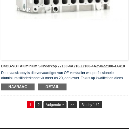
D4CB-VGT Aluminium Silinderkop 22100-4A210/22100-4A250/22100-4A410
Die maatskappy is die vervaardiger van OE-verskaffer wat professionele
aluminium silinderkoppe vir meer as 20 jaar lewer. Fokus op kwaliteit en diens.
Die silinderkoppe het die ISO16949-verifikasiesertifikaat, "die hoë verseëling
NAVRAAG
DETAIL
silinderkop", "die lang lewensduur van die silinderkop" en die ander 5
gebruiksmodelpatente verkry.
1
2
Volgende >
>>
Bladsy 1 / 2