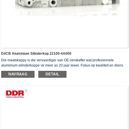
D4CB Aluminium Silinderkop 22100-4A000
Die maatskappy is die vervaardiger van OE-verskaffer wat professionele
aluminium silinderkoppe vir meer as 20 jaar lewer. Fokus op kwaliteit en diens.
Die silinderkoppe het die ISO16949-verifikasiesertifikaat, "die hoë verseëling
NAVRAAG
DETAIL
silinderkop", "die lang lewensduur van die silinderkop" en die ander 5
gebruiksmodelpatente verkry.