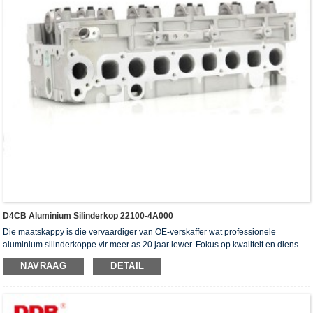
D4CB Aluminium Silinderkop 22100-4A000
Die maatskappy is die vervaardiger van OE-verskaffer wat professionele
aluminium silinderkoppe vir meer as 20 jaar lewer. Fokus op kwaliteit en diens.
Die silinderkoppe het die ISO16949-verifikasiesertifikaat, "die hoë verseëling
NAVRAAG
DETAIL
silinderkop", "die lang lewensduur van die silinderkop" en die ander 5
gebruiksmodelpatente verkry.