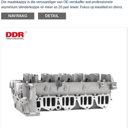
Die maatskappy is die vervaardiger van OE-verskaffer wat professionele
aluminium silinderkoppe vir meer as 20 jaar lewer. Fokus op kwaliteit en diens.
Die silinderkoppe het die ISO16949-verifikasiesertifikaat, "die hoë verseëling
NAVRAAG
DETAIL
silinderkop", "die lang lewensduur van die silinderkop" en die ander 5
gebruiksmodelpatente verkry.