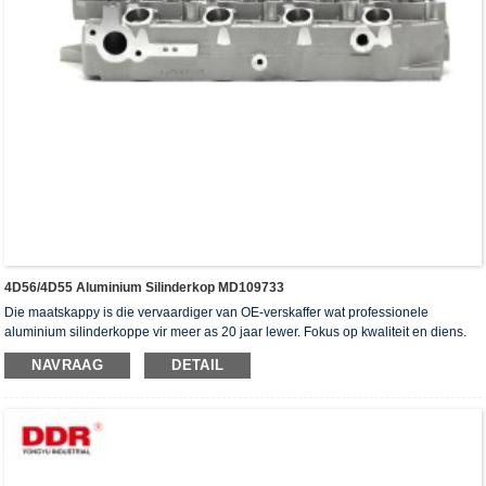
4D56/4D55 Aluminium Silinderkop MD109733
Die maatskappy is die vervaardiger van OE-verskaffer wat professionele
aluminium silinderkoppe vir meer as 20 jaar lewer. Fokus op kwaliteit en diens.
Die silinderkoppe het die ISO16949-verifikasiesertifikaat, "die hoë verseëling
NAVRAAG
DETAIL
silinderkop", "die lang lewensduur van die silinderkop" en die ander 5
gebruiksmodelpatente verkry.