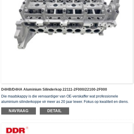
D4HB/D4HA Aluminium Silinderkop 22111-2F000/22100-2F000
Die maatskappy is die vervaardiger van OE-verskaffer wat professionele
aluminium silinderkoppe vir meer as 20 jaar lewer. Fokus op kwaliteit en diens.
Die silinderkoppe het die ISO16949-verifikasiesertifikaat, "die hoë verseëling
NAVRAAG
DETAIL
silinderkop", "die lang lewensduur van die silinderkop" en die ander 5
gebruiksmodelpatente verkry.