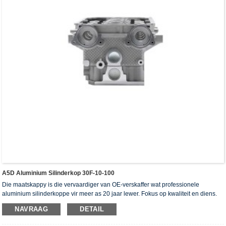
A5D Aluminium Silinderkop 30F-10-100
Die maatskappy is die vervaardiger van OE-verskaffer wat professionele
aluminium silinderkoppe vir meer as 20 jaar lewer. Fokus op kwaliteit en diens.
Die silinderkoppe het die ISO16949-verifikasiesertifikaat, "die hoë verseëling
NAVRAAG
DETAIL
silinderkop", "die lang lewensduur van die silinderkop" en die ander 5
gebruiksmodelpatente verkry.