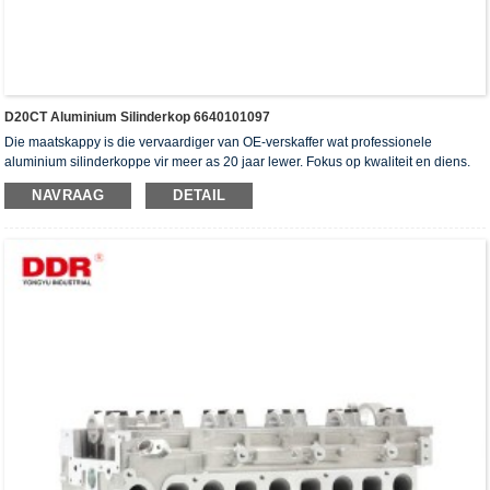
D20CT Aluminium Silinderkop 6640101097
Die maatskappy is die vervaardiger van OE-verskaffer wat professionele
aluminium silinderkoppe vir meer as 20 jaar lewer. Fokus op kwaliteit en diens.
Die silinderkoppe het die ISO16949-verifikasiesertifikaat, "die hoë verseëling
NAVRAAG
DETAIL
silinderkop", "die lang lewensduur van die silinderkop" en die ander 5
gebruiksmodelpatente verkry.