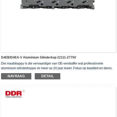
D4EB/D4EA-V Aluminium Silinderkop 22111-27750
Die maatskappy is die vervaardiger van OE-verskaffer wat professionele
aluminium silinderkoppe vir meer as 20 jaar lewer. Fokus op kwaliteit en diens.
Die silinderkoppe het die ISO16949-verifikasiesertifikaat, "die hoë verseëling
NAVRAAG
DETAIL
silinderkop", "die lang lewensduur van die silinderkop" en die ander 5
gebruiksmodelpatente verkry.