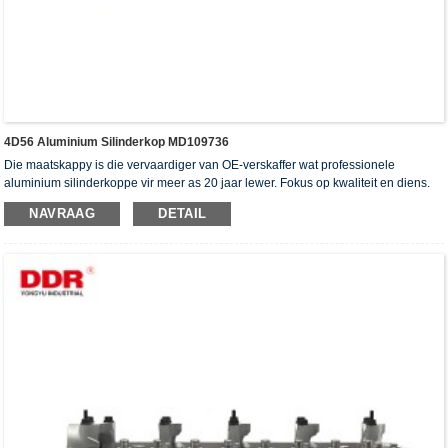
4D56 Aluminium Silinderkop MD109736
Die maatskappy is die vervaardiger van OE-verskaffer wat professionele
aluminium silinderkoppe vir meer as 20 jaar lewer. Fokus op kwaliteit en diens.
Die silinderkoppe het die ISO16949-verifikasiesertifikaat, "die hoë verseëling
NAVRAAG
DETAIL
silinderkop", "die lang lewensduur van die silinderkop" en die ander 5
gebruiksmodelpatente verkry.