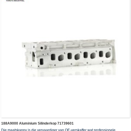
188A9000 Aluminium Silinderkop 71739601
Die maatskappy is die vervaardiger van OE-verskaffer wat professionele