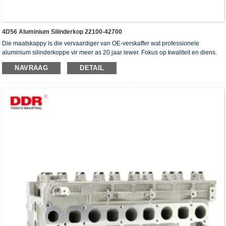
4D56 Aluminium Silinderkop 22100-42700
Die maatskappy is die vervaardiger van OE-verskaffer wat professionele
aluminium silinderkoppe vir meer as 20 jaar lewer. Fokus op kwaliteit en diens.
Die silinderkoppe het die ISO16949-verifikasiesertifikaat, "die hoë verseëling
NAVRAAG
DETAIL
silinderkop", "die lang lewensduur van die silinderkop" en die ander 5
gebruiksmodelpatente verkry.