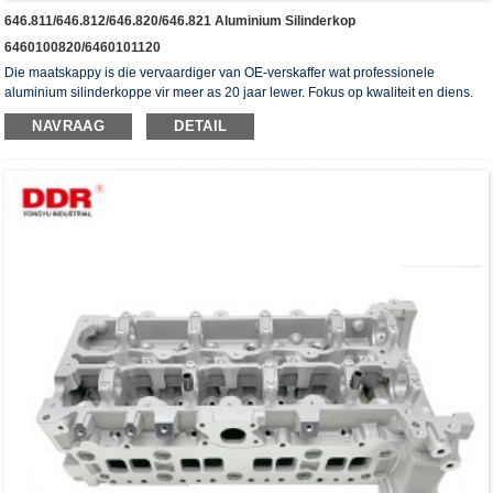
646.811/646.812/646.820/646.821 Aluminium Silinderkop
6460100820/6460101120
Die maatskappy is die vervaardiger van OE-verskaffer wat professionele
aluminium silinderkoppe vir meer as 20 jaar lewer. Fokus op kwaliteit en diens.
Die silinderkoppe het die ISO16949-verifikasiesertifikaat, "die hoë verseëling
NAVRAAG
DETAIL
silinderkop", "die lang lewensduur van die silinderkop" en die ander 5
gebruiksmodelpatente verkry.