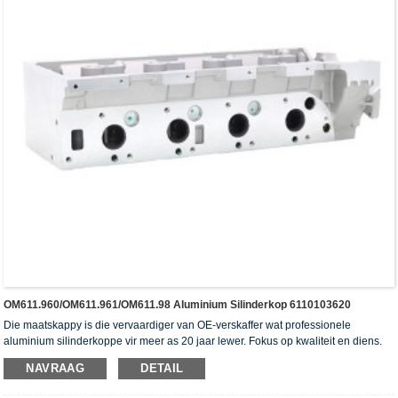
OM611.960/OM611.961/OM611.98 Aluminium Silinderkop 6110103620
Die maatskappy is die vervaardiger van OE-verskaffer wat professionele
aluminium silinderkoppe vir meer as 20 jaar lewer. Fokus op kwaliteit en diens.
Die silinderkoppe het die ISO16949-verifikasiesertifikaat, "die hoë verseëling
NAVRAAG
DETAIL
silinderkop", "die lang lewensduur van die silinderkop" en die ander 5
gebruiksmodelpatente verkry.