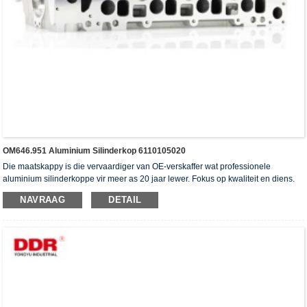
OM646.951 Aluminium Silinderkop 6110105020
Die maatskappy is die vervaardiger van OE-verskaffer wat professionele
aluminium silinderkoppe vir meer as 20 jaar lewer. Fokus op kwaliteit en diens.
Die silinderkoppe het die ISO16949-verifikasiesertifikaat, "die hoë verseëling
NAVRAAG
DETAIL
silinderkop", "die lang lewensduur van die silinderkop" en die ander 5
gebruiksmodelpatente verkry.