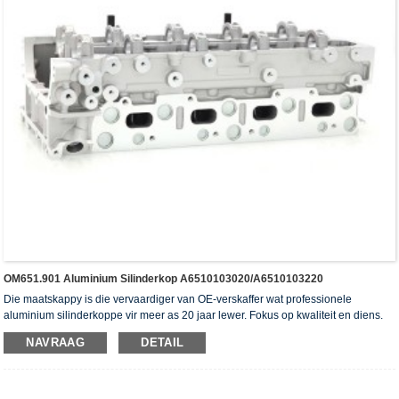
OM651.901 Aluminium Silinderkop A6510103020/A6510103220
Die maatskappy is die vervaardiger van OE-verskaffer wat professionele
aluminium silinderkoppe vir meer as 20 jaar lewer. Fokus op kwaliteit en diens.
Die silinderkoppe het die ISO16949-verifikasiesertifikaat, "die hoë verseëling
NAVRAAG
DETAIL
silinderkop", "die lang lewensduur van die silinderkop" en die ander 5
gebruiksmodelpatente verkry.