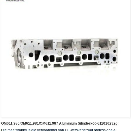
OM611.980/OM611.981/OM611.987 Aluminium Silinderkop 6110102320
Die maatskappy is die vervaardiger van OE-verskaffer wat professionele