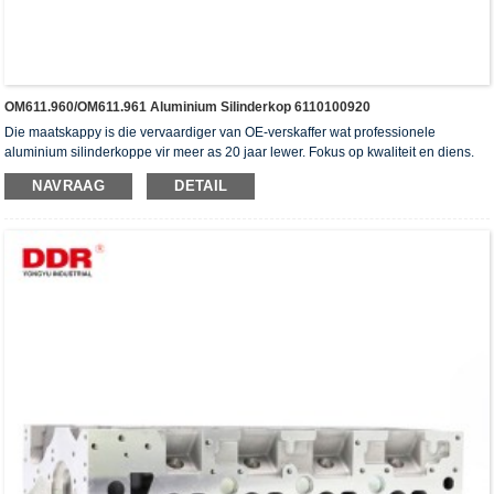
OM611.960/OM611.961 Aluminium Silinderkop 6110100920
Die maatskappy is die vervaardiger van OE-verskaffer wat professionele
aluminium silinderkoppe vir meer as 20 jaar lewer. Fokus op kwaliteit en diens.
Die silinderkoppe het die ISO16949-verifikasiesertifikaat, "die hoë verseëling
NAVRAAG
DETAIL
silinderkop", "die lang lewensduur van die silinderkop" en die ander 5
gebruiksmodelpatente verkry.