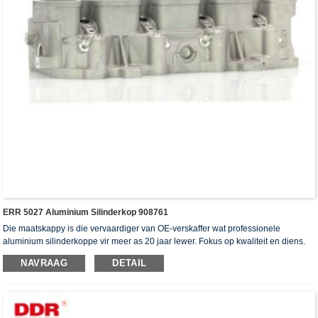
ERR 5027 Aluminium Silinderkop 908761
Die maatskappy is die vervaardiger van OE-verskaffer wat professionele
aluminium silinderkoppe vir meer as 20 jaar lewer. Fokus op kwaliteit en diens.
Die silinderkoppe het die ISO16949-verifikasiesertifikaat, "die hoë verseëling
NAVRAAG
DETAIL
silinderkop", "die lang lewensduur van die silinderkop" en die ander 5
gebruiksmodelpatente verkry.