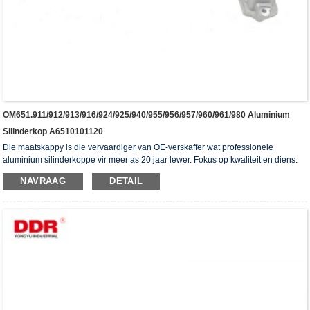
OM651.911/912/913/916/924/925/940/955/956/957/960/961/980 Aluminium
Silinderkop A6510101120
Die maatskappy is die vervaardiger van OE-verskaffer wat professionele
aluminium silinderkoppe vir meer as 20 jaar lewer. Fokus op kwaliteit en diens.
Die silinderkoppe het die ISO16949-verifikasiesertifikaat, "die hoë verseëling
NAVRAAG
DETAIL
silinderkop", "die lang lewensduur van die silinderkop" en die ander 5
gebruiksmodelpatente verkry.