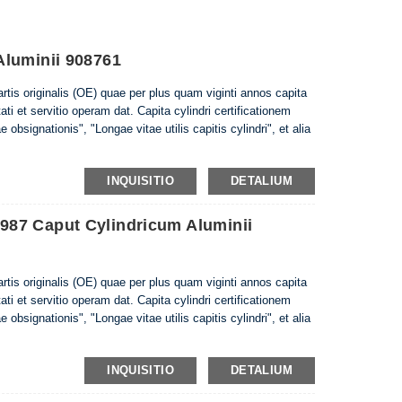
Aluminii 908761
partis originalis (OE) quae per plus quam viginti annos capita
tati et servitio operam dat. Capita cylindri certificationem
 obsignationis", "Longae vitae utilis capitis cylindri", et alia
INQUISITIO
DETALIUM
87 Caput Cylindricum Aluminii
partis originalis (OE) quae per plus quam viginti annos capita
tati et servitio operam dat. Capita cylindri certificationem
 obsignationis", "Longae vitae utilis capitis cylindri", et alia
INQUISITIO
DETALIUM