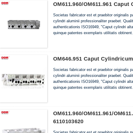
OM611.960/OM611.961 Caput C
Societas fabricator est et praebitor originalis 
cylindri aluminii professionaliter praebet. Quali
authenticationis ISO16949, "Caput cylindri altae
quinque patentes exemplaris utilitatis obtinent.
OM646.951 Caput Cylindricum
Societas fabricator est et praebitor originalis 
cylindri aluminii professionaliter praebet. Quali
authenticationis ISO16949, "Caput cylindri altae
quinque patentes exemplaris utilitatis obtinent.
OM611.960/OM611.961/OM611.9
6110103620
Societas fabricator est et praebitor originalis 