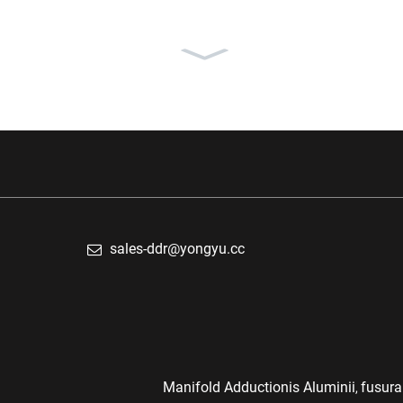
Caput cylindricum aluminii
F1AE...
sales-ddr@yongyu.cc
Manifold Adductionis Aluminii
fusura 
,