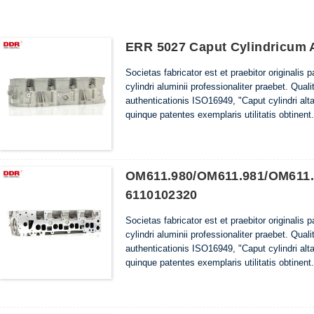
ERR 5027 Caput Cylindricum 
Societas fabricator est et praebitor originalis 
cylindri aluminii professionaliter praebet. Quali
authenticationis ISO16949, "Caput cylindri altae
quinque patentes exemplaris utilitatis obtinent.
OM611.980/OM611.981/OM611.9
6110102320
Societas fabricator est et praebitor originalis 
cylindri aluminii professionaliter praebet. Quali
authenticationis ISO16949, "Caput cylindri altae
quinque patentes exemplaris utilitatis obtinent.