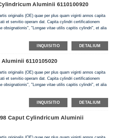
ylindricum Aluminii 6110100920
partis originalis (OE) quae per plus quam viginti annos capita
tati et servitio operam dat. Capita cylindri certificationem
 obsignationis", "Longae vitae utilis capitis cylindri", et alia
INQUISITIO
DETALIUM
 Aluminii 6110105020
partis originalis (OE) quae per plus quam viginti annos capita
tati et servitio operam dat. Capita cylindri certificationem
 obsignationis", "Longae vitae utilis capitis cylindri", et alia
INQUISITIO
DETALIUM
8 Caput Cylindricum Aluminii
partis originalis (OE) quae per plus quam viginti annos capita