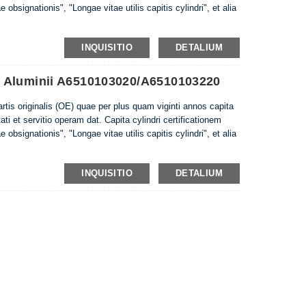
 obsignationis", "Longae vitae utilis capitis cylindri", et alia
INQUISITIO
DETALIUM
 Aluminii A6510103020/A6510103220
partis originalis (OE) quae per plus quam viginti annos capita
tati et servitio operam dat. Capita cylindri certificationem
 obsignationis", "Longae vitae utilis capitis cylindri", et alia
INQUISITIO
DETALIUM