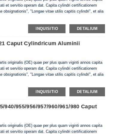
tati et servitio operam dat. Capita cylindri certificationem
 obsignationis", "Longae vitae utilis capitis cylindri", et alia
INQUISITIO
DETALIUM
21 Caput Cylindricum Aluminii
partis originalis (OE) quae per plus quam viginti annos capita
tati et servitio operam dat. Capita cylindri certificationem
 obsignationis", "Longae vitae utilis capitis cylindri", et alia
INQUISITIO
DETALIUM
5/940/955/956/957/960/961/980 Caput
0
partis originalis (OE) quae per plus quam viginti annos capita
tati et servitio operam dat. Capita cylindri certificationem