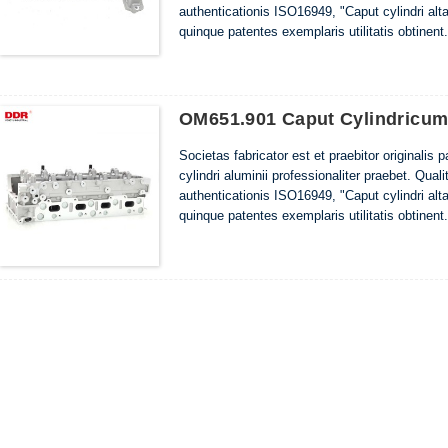
authenticationis ISO16949, "Caput cylindri altae
quinque patentes exemplaris utilitatis obtinent.
OM651.901 Caput Cylindricum
Societas fabricator est et praebitor originalis 
cylindri aluminii professionaliter praebet. Quali
authenticationis ISO16949, "Caput cylindri altae
quinque patentes exemplaris utilitatis obtinent.