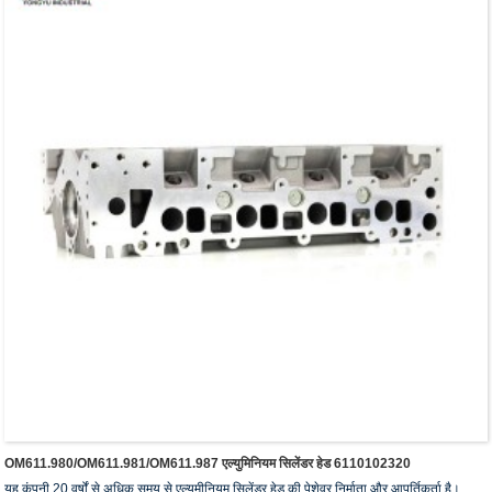
OM611.980/OM611.981/OM611.987 एल्युमिनियम सिलेंडर हेड 6110102320
यह कंपनी 20 वर्षों से अधिक समय से एल्युमीनियम सिलेंडर हेड की पेशेवर निर्माता और आपूर्तिकर्ता है।