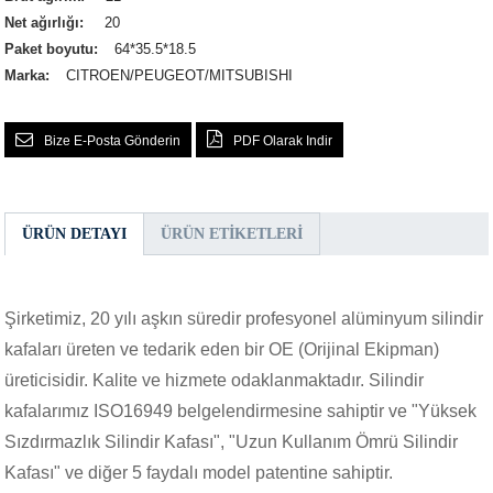
Net ağırlığı:
20
Paket boyutu:
64*35.5*18.5
Marka:
CITROEN/PEUGEOT/MITSUBISHI
Bize E-Posta Gönderin
PDF Olarak Indir
ÜRÜN DETAYI
ÜRÜN ETIKETLERI
Şirketimiz, 20 yılı aşkın süredir profesyonel alüminyum silindir
kafaları üreten ve tedarik eden bir OE (Orijinal Ekipman)
üreticisidir. Kalite ve hizmete odaklanmaktadır. Silindir
kafalarımız ISO16949 belgelendirmesine sahiptir ve "Yüksek
Sızdırmazlık Silindir Kafası", "Uzun Kullanım Ömrü Silindir
Kafası" ve diğer 5 faydalı model patentine sahiptir.