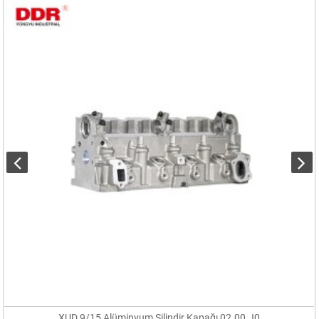
XUD 9/15 Alüminyum Silindir Kapağı 02.00.J0