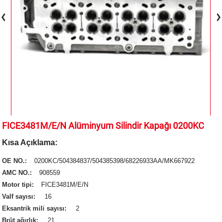
FICE3481M/E/N Alüminyum Silindir Kapağı 0200KC
Kısa Açıklama:
OE NO.:
0200KC/504384837/504385398/68226933AA/MK667922
AMC NO.:
908559
Motor tipi:
FICE3481M/E/N
Valf sayısı:
16
Eksantrik mili sayısı:
2
Brüt ağırlık:
21