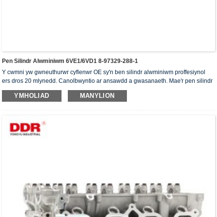
Pen Silindr Alwminiwm 6VE1/6VD1 8-97329-288-1
Y cwmni yw gwneuthurwr cyflenwr OE sy'n ben silindr alwminiwm proffesiynol
ers dros 20 mlynedd. Canolbwyntio ar ansawdd a gwasanaeth. Mae'r pen silindr
wedi cael y dystysgrif dilysu ISO16949, “y pen silindr selio uchel”, “oes
YMHOLIAD
MANYLION
ddefnyddiol hir y pen silindr” a'r 5 patent model cyfleustodau arall.