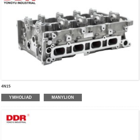
4N15
YMHOLIAD
MANYLION