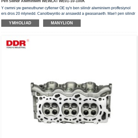
Pen Silindr Alwminiwm WEWLAT WE01-10-100K
Y cwmni yw gwneuthurwr cyflenwr OE sy'n ben silindr alwminiwm proffesiynol
ers dros 20 mlynedd. Canolbwyntio ar ansawdd a gwasanaeth. Mae'r pen silindr
wedi cael y dystysgrif dilysu ISO16949, “y pen silindr selio uchel”, “oes
YMHOLIAD
MANYLION
ddefnyddiol hir y pen silindr” a'r 5 patent model cyfleustodau arall.