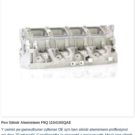
Pen Silindr Alwminiwm F9Q 1104100QAE
Y cwmni yw gwneuthurwr cyflenwr OE sy'n ben silindr alwminiwm proffesiynol