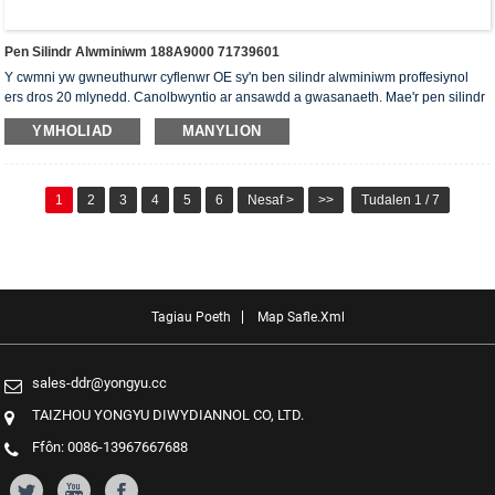
Pen Silindr Alwminiwm 188A9000 71739601
Y cwmni yw gwneuthurwr cyflenwr OE sy'n ben silindr alwminiwm proffesiynol
ers dros 20 mlynedd. Canolbwyntio ar ansawdd a gwasanaeth. Mae'r pen silindr
wedi cael y dystysgrif dilysu ISO16949, “y pen silindr selio uchel”, “oes
YMHOLIAD
MANYLION
ddefnyddiol hir y pen silindr” a'r 5 patent model cyfleustodau arall.
1
2
3
4
5
6
Nesaf >
>>
Tudalen 1 / 7
Tagiau Poeth
Map Safle.xml
sales-ddr@yongyu.cc
TAIZHOU YONGYU DIWYDIANNOL CO, LTD.
Ffôn: 0086-13967667688