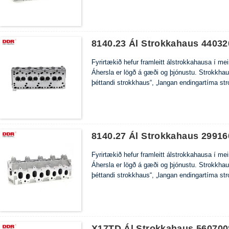
8140.23 Ál Strokkahaus 44032
Fyrirtækið hefur framleitt álstrokkahausa í m
Áhersla er lögð á gæði og þjónustu. Strokkha
þéttandi strokkhaus“, „langan endingartíma st
8140.27 Ál Strokkahaus 29916
Fyrirtækið hefur framleitt álstrokkahausa í m
Áhersla er lögð á gæði og þjónustu. Strokkha
þéttandi strokkhaus“, „langan endingartíma st
X17TD Ál Strokkahaus 560700