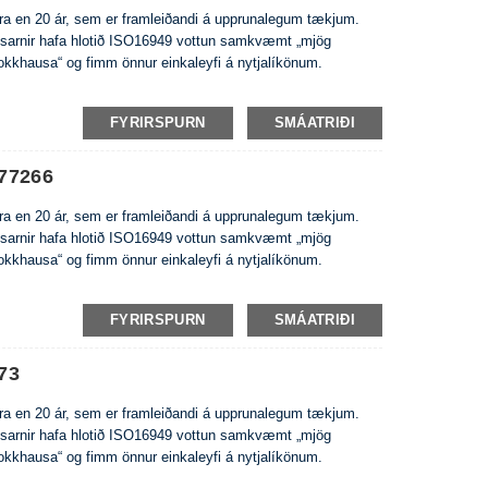
eira en 20 ár, sem er framleiðandi á upprunalegum tækjum.
usarnir hafa hlotið ISO16949 vottun samkvæmt „mjög
rokkhausa“ og fimm önnur einkaleyfi á nytjalíkönum.
FYRIRSPURN
SMÁATRIÐI
77266
eira en 20 ár, sem er framleiðandi á upprunalegum tækjum.
usarnir hafa hlotið ISO16949 vottun samkvæmt „mjög
rokkhausa“ og fimm önnur einkaleyfi á nytjalíkönum.
FYRIRSPURN
SMÁATRIÐI
73
eira en 20 ár, sem er framleiðandi á upprunalegum tækjum.
usarnir hafa hlotið ISO16949 vottun samkvæmt „mjög
rokkhausa“ og fimm önnur einkaleyfi á nytjalíkönum.