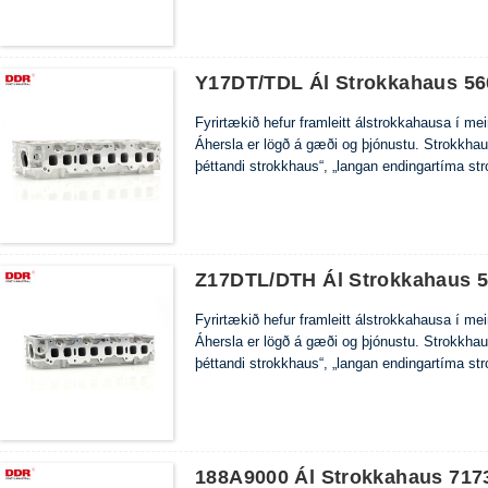
Y17DT/TDL Ál Strokkahaus 5
Fyrirtækið hefur framleitt álstrokkahausa í m
Áhersla er lögð á gæði og þjónustu. Strokkha
þéttandi strokkhaus“, „langan endingartíma st
Z17DTL/DTH Ál Strokkahaus 
Fyrirtækið hefur framleitt álstrokkahausa í m
Áhersla er lögð á gæði og þjónustu. Strokkha
þéttandi strokkhaus“, „langan endingartíma st
188A9000 Ál Strokkahaus 717