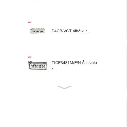
D4CB-VGT álhólkur...
FICE3481M/E/N Ál sívalu
r...
F1AE ál strokkahaus...