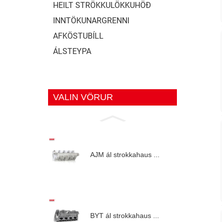
HEILT STRÖKKULÖKKUHÖÐ
INNTÖKUNARGRENNI
AFKÖSTUBÍLL
ÁLSTEYPA
VALIN VÖRUR
AJM ál strokkahaus ...
BYT ál strokkahaus ...