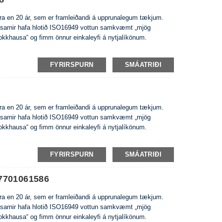
eira en 20 ár, sem er framleiðandi á upprunalegum tækjum.
usarnir hafa hlotið ISO16949 vottun samkvæmt „mjög
rokkhausa“ og fimm önnur einkaleyfi á nytjalíkönum.
FYRIRSPURN
SMÁATRIÐI
eira en 20 ár, sem er framleiðandi á upprunalegum tækjum.
usarnir hafa hlotið ISO16949 vottun samkvæmt „mjög
rokkhausa“ og fimm önnur einkaleyfi á nytjalíkönum.
FYRIRSPURN
SMÁATRIÐI
7701061586
eira en 20 ár, sem er framleiðandi á upprunalegum tækjum.
usarnir hafa hlotið ISO16949 vottun samkvæmt „mjög
rokkhausa“ og fimm önnur einkaleyfi á nytjalíkönum.