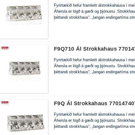
Fyrirtækið hefur framleitt álstrokkahausa í m
Áhersla er lögð á gæði og þjónustu. Strokkha
þéttandi strokkhaus“, „langan endingartíma st
F9Q710 Ál Strokkahaus 77014
Fyrirtækið hefur framleitt álstrokkahausa í m
Áhersla er lögð á gæði og þjónustu. Strokkha
þéttandi strokkhaus“, „langan endingartíma st
F9Q Ál Strokkahaus 77014740
Fyrirtækið hefur framleitt álstrokkahausa í m
Áhersla er lögð á gæði og þjónustu. Strokkha
þéttandi strokkhaus“, „langan endingartíma st