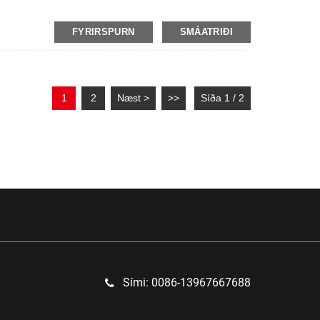
FYRIRSPURN
SMÁATRIÐI
1
2
Næst >
>>
Síða 1 / 2
Sími: 0086-13967667688