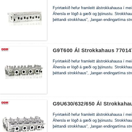
Fyrirtækið hefur framleitt álstrokkahausa í m
Áhersla er lögð á gæði og þjónustu. Strokkha
þéttandi strokkhaus“, „langan endingartíma st
G9T600 Ál Strokkahaus 77014
Fyrirtækið hefur framleitt álstrokkahausa í m
Áhersla er lögð á gæði og þjónustu. Strokkha
þéttandi strokkhaus“, „langan endingartíma st
G9U630/632/650 Ál Strokkaha
Fyrirtækið hefur framleitt álstrokkahausa í m
Áhersla er lögð á gæði og þjónustu. Strokkha
þéttandi strokkhaus“, „langan endingartíma st