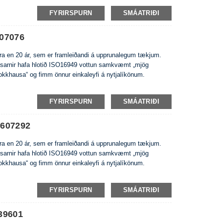
FYRIRSPURN
SMÁATRIÐI
607076
eira en 20 ár, sem er framleiðandi á upprunalegum tækjum.
usarnir hafa hlotið ISO16949 vottun samkvæmt „mjög
rokkhausa“ og fimm önnur einkaleyfi á nytjalíkönum.
FYRIRSPURN
SMÁATRIÐI
5607292
eira en 20 ár, sem er framleiðandi á upprunalegum tækjum.
usarnir hafa hlotið ISO16949 vottun samkvæmt „mjög
rokkhausa“ og fimm önnur einkaleyfi á nytjalíkönum.
FYRIRSPURN
SMÁATRIÐI
39601