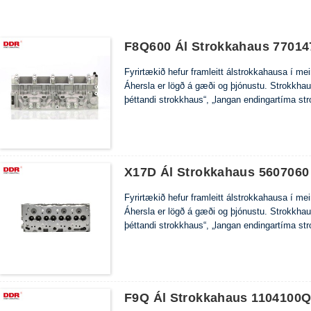
F8Q600 Ál Strokkahaus 77014
Fyrirtækið hefur framleitt álstrokkahausa í m
Áhersla er lögð á gæði og þjónustu. Strokkha
þéttandi strokkhaus“, „langan endingartíma st
X17D Ál Strokkahaus 5607060
Fyrirtækið hefur framleitt álstrokkahausa í m
Áhersla er lögð á gæði og þjónustu. Strokkha
þéttandi strokkhaus“, „langan endingartíma st
F9Q Ál Strokkahaus 1104100