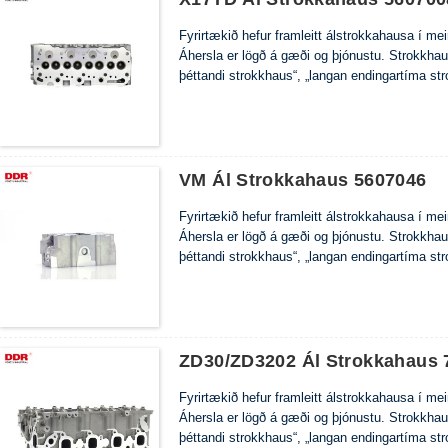
Fyrirtækið hefur framleitt álstrokkahausa í m
Áhersla er lögð á gæði og þjónustu. Strokkha
þéttandi strokkhaus“, „langan endingartíma st
VM Ál Strokkahaus 5607046
Fyrirtækið hefur framleitt álstrokkahausa í m
Áhersla er lögð á gæði og þjónustu. Strokkha
þéttandi strokkhaus“, „langan endingartíma st
ZD30/ZD3202 Ál Strokkahaus 
Fyrirtækið hefur framleitt álstrokkahausa í m
Áhersla er lögð á gæði og þjónustu. Strokkha
þéttandi strokkhaus“, „langan endingartíma st