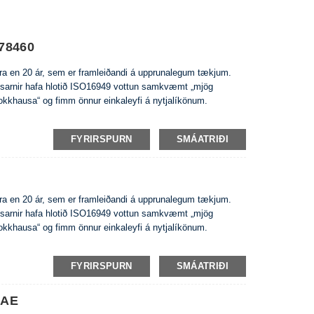
78460
eira en 20 ár, sem er framleiðandi á upprunalegum tækjum.
usarnir hafa hlotið ISO16949 vottun samkvæmt „mjög
rokkhausa“ og fimm önnur einkaleyfi á nytjalíkönum.
FYRIRSPURN
SMÁATRIÐI
eira en 20 ár, sem er framleiðandi á upprunalegum tækjum.
usarnir hafa hlotið ISO16949 vottun samkvæmt „mjög
rokkhausa“ og fimm önnur einkaleyfi á nytjalíkönum.
FYRIRSPURN
SMÁATRIÐI
QAE