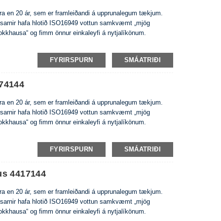
eira en 20 ár, sem er framleiðandi á upprunalegum tækjum.
usarnir hafa hlotið ISO16949 vottun samkvæmt „mjög
rokkhausa“ og fimm önnur einkaleyfi á nytjalíkönum.
FYRIRSPURN
SMÁATRIÐI
74144
eira en 20 ár, sem er framleiðandi á upprunalegum tækjum.
usarnir hafa hlotið ISO16949 vottun samkvæmt „mjög
rokkhausa“ og fimm önnur einkaleyfi á nytjalíkönum.
FYRIRSPURN
SMÁATRIÐI
us 4417144
eira en 20 ár, sem er framleiðandi á upprunalegum tækjum.
usarnir hafa hlotið ISO16949 vottun samkvæmt „mjög
rokkhausa“ og fimm önnur einkaleyfi á nytjalíkönum.