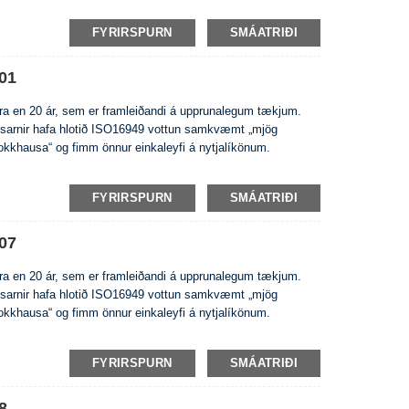
FYRIRSPURN
SMÁATRIÐI
01
eira en 20 ár, sem er framleiðandi á upprunalegum tækjum.
usarnir hafa hlotið ISO16949 vottun samkvæmt „mjög
rokkhausa“ og fimm önnur einkaleyfi á nytjalíkönum.
FYRIRSPURN
SMÁATRIÐI
07
eira en 20 ár, sem er framleiðandi á upprunalegum tækjum.
usarnir hafa hlotið ISO16949 vottun samkvæmt „mjög
rokkhausa“ og fimm önnur einkaleyfi á nytjalíkönum.
FYRIRSPURN
SMÁATRIÐI
8