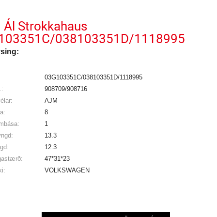
Ál Strokkahaus
103351C/038103351D/1118995
ýsing:
03G103351C/038103351D/1118995
:
908709/908716
élar:
AJM
ka:
8
ambása:
1
yngd:
13.3
gd:
12.3
gastærð:
47*31*23
i:
VOLKSWAGEN