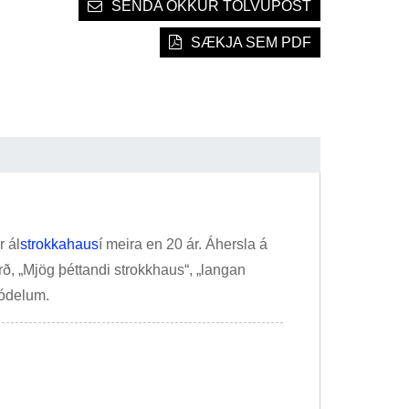
SENDA OKKUR TÖLVUPÓST
SÆKJA SEM PDF
r ál
strokkahaus
í meira en 20 ár. Áhersla á
ð, „Mjög þéttandi strokkhaus“, „langan
módelum.