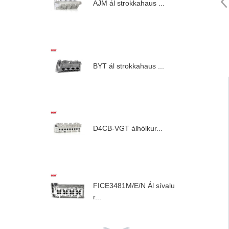
AJM ál strokkahaus ...
BYT ál strokkahaus ...
D4CB-VGT álhólkur...
FICE3481M/E/N Ál sívalu
r...