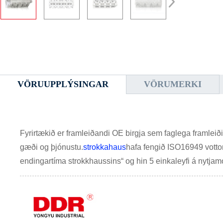
VÖRUUPPLÝSINGAR
VÖRUMERKI
Fyrirtækið er framleiðandi OE birgja sem faglega framleiði
gæði og þjónustu.
strokkahaus
hafa fengið ISO16949 vottor
endingartíma strokkhaussins“ og hin 5 einkaleyfi á nytja