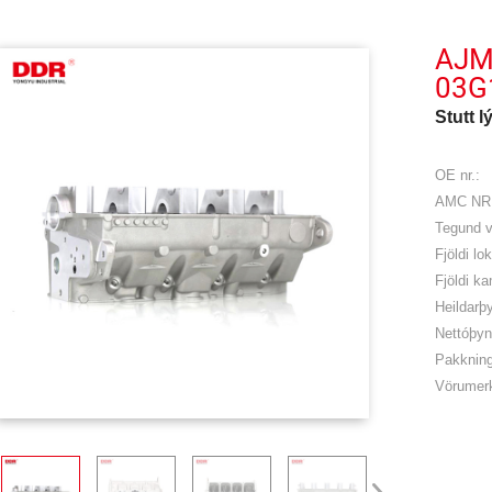
AJM 
03G
Stutt l
OE nr.:
AMC NR.
Tegund v
Fjöldi lo
Fjöldi k
Heildarþ
Nettóþyn
Pakknin
Vörumerk