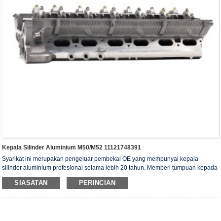
Kepala Silinder Aluminium M50/M52 11121748391
Syarikat ini merupakan pengeluar pembekal OE yang mempunyai kepala
silinder aluminium profesional selama lebih 20 tahun. Memberi tumpuan kepada
kualiti dan perkhidmatan. Kepala silinder ini telah memperoleh sijil pengesahan
SIASATAN
PERINCIAN
ISO16949, "kepala silinder pengedap tinggi", "jangka hayat kepala silinder yang
panjang" dan 5 paten model utiliti yang lain.