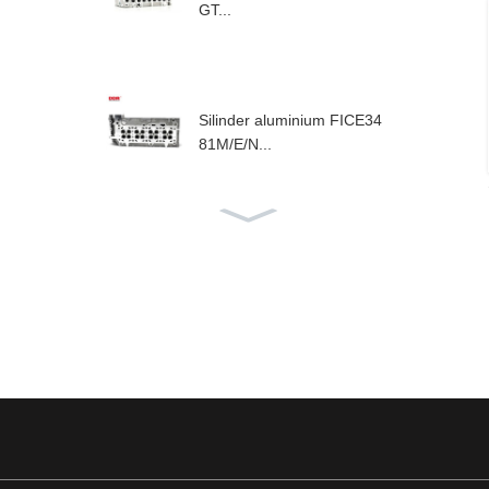
GT...
Silinder aluminium FICE34
81M/E/N...
Kepala silinder aluminium F
1AE...