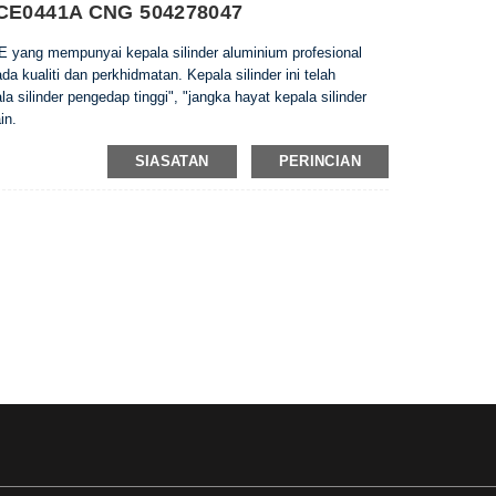
F1CE0441A CNG 504278047
E yang mempunyai kepala silinder aluminium profesional
 kualiti dan perkhidmatan. Kepala silinder ini telah
 silinder pengedap tinggi", "jangka hayat kepala silinder
in.
SIASATAN
PERINCIAN