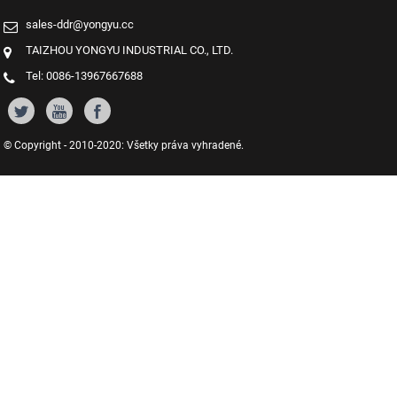
sales-ddr@yongyu.cc
TAIZHOU YONGYU INDUSTRIAL CO., LTD.
Tel: 0086-13967667688
© Copyright - 2010-2020: Všetky práva vyhradené.