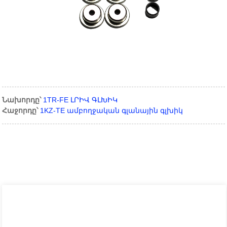
Նախորդը՝
1TR-FE ԼՐԻՎ ԳԼԽԻԿ
Հաջորդը՝
1KZ-TE ամբողջական գլանային գլխիկ