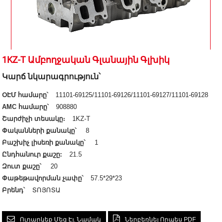
1KZ-T Ամբողջական Գլանային Գլխիկ
Կարճ նկարագրություն՝
ՕԷՄ համարը՝
11101-69125/11101-69126/11101-69127/11101-69128
AMC համարը՝
908880
Շարժիչի տեսակը։
1KZ-T
Փականների քանակը՝
8
Բաշխիչ լիսեռի քանակը՝
1
Ընդհանուր քաշը:
21.5
Զուտ քաշը՝
20
Փաթեթավորման չափը՝
57.5*29*23
Բրենդ՝
ՏՈՅՈՏԱ
Ուղարկեք Մեզ Էլ. Նամակ
Ներբեռնել Որպես PDF