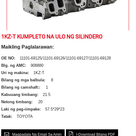
1KZ-T KUMPLETO NA ULO NG SILINDERO
Maikling Paglalarawan:
OE NO:
11101-69125/11101-69126/11101-69127/11101-69128
Blg. ng AMC:
908880
Uri ng makina:
1KZ-T
Bilang ng mga balbula:
8
Bilang ng camshaft::
1
Kabuuang timbang:
21.5
Netong timbang:
20
Laki ng pag-iimpake:
57.5*29*23
Tatak:
TOYOTA
Magpadala Ng Email Sa Amin
I-Download Bilang PDF