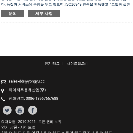
다. 품질과 서비스에 중점을 두고 있으며, ISO16949 인증을 획득했고, "고밀봉 실린
더 헤드", "긴 수명 실린더 헤드" 등 5건의 실용신안 특허를 보유하고 있습니다.
문의
세부 사항
인기 태그
사이트맵.xml
sales-ddr@yongyu.cc
타이저우용유산업(주)
전화번호: 0086-13967667688
© 저작권 - 2010-2025 : 모든 권리 보유.
인기 상품
사이트맵
-
실린더 헤드
디젤 엔진 실린더 헤드
실린더 헤드 주조
실린더 헤드