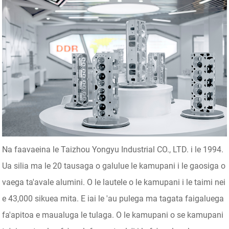
Na faavaeina le Taizhou Yongyu Industrial CO., LTD. i le 1994.
Ua silia ma le 20 tausaga o galulue le kamupani i le gaosiga o
vaega ta'avale alumini. O le lautele o le kamupani i le taimi nei
e 43,000 sikuea mita. E iai le 'au pulega ma tagata faigaluega
fa'apitoa e maualuga le tulaga. O le kamupani o se kamupani