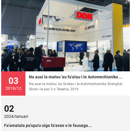
Na auai la matou 'au fa'atau i le Automechianika ...
03
Na auai la matou 'au fa'atau i le Automechianika Shanghai
2019/12
Show i le aso 3 o Tesema, 2019.
02
2024/Ianuari
Fa'amatala pu'upu'u uiga fa'avae o le fausaga...