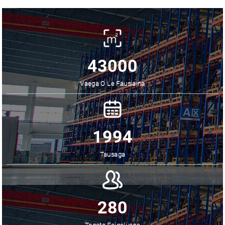
43000
Vaega O Le Fausiaina
1994
Tausaga
280