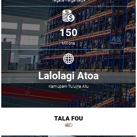
Tagata Faigaluega
150
Miliona
Lalolagi Atoa
Kamupani Tu'uina Atu
TALA FOU