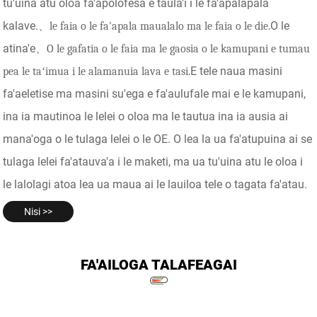
tu'uina atu oloa fa'apolofesa e taula'i i le fa'apalapala
kalave.
O le
、
le faia o le fa'apala maualalo ma le faia o le die.
atina'e
、
O le gafatia o le faia ma le gaosia o le kamupani e tumau
E tele naua masini
pea le taʻimua i le alamanuia lava e tasi.
fa'aeletise ma masini su'ega e fa'aulufale mai e le kamupani,
ina ia mautinoa le lelei o oloa ma le tautua ina ia ausia ai
mana'oga o le tulaga lelei o le OE. O lea la ua fa'atupuina ai se
tulaga lelei fa'atauva'a i le maketi, ma ua tu'uina atu le oloa i
le lalolagi atoa lea ua maua ai le lauiloa tele o tagata fa'atau.
Nisi >>
FA'AILOGA TALAFEAGAI