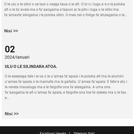
O le ulu o le silini o se tasi o vaega taua o le afi. O loʻo i luga aʻe o le poloka
afi o le taʻavale ma e faʻaaogaina e tapuni ai le pito i luga o le silini ma
faʻamaufaʻailogaina i le poloka silini. O mea nei o foliga faʻatulagaina o le...
Nisi >>
02
2024/Ianuari
ULU O LE SILINDARA ATOA.
O le eseesega tele i le va o le uʻamea faʻapala i le poloka afi ma le alumini
uʻamea faʻapala o le mamafa ma le gafatia. Uʻamea faʻapala: E teteʻe atu i
le vevela maualuga ma e le faigofie ona faʻaleagaina. A uma ona
faʻaaogaina le afi uʻamea faʻapala, e faigofie ona toe faʻaleleia ma o le tau
e...
Nisi >>
Fa'ailoga Vevela
Sitemap.xml